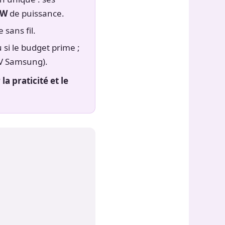
 W
de puissance.
e sans fil.
 si le budget prime ;
TV Samsung).
 praticité et le