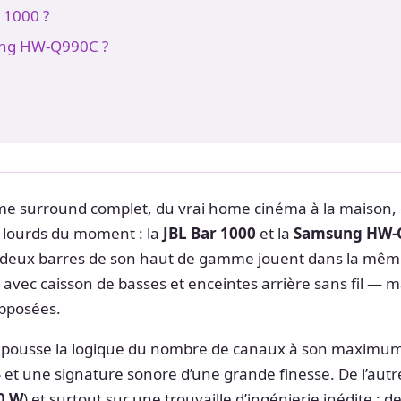
r 1000 ?
ung HW-Q990C ?
me surround complet, du vrai home cinéma à la maison, 
s lourds du moment : la
JBL Bar 1000
et la
Samsung HW-
 deux barres de son haut de gamme jouent dans la même
 avec caisson de basses et enceintes arrière sans fil — m
opposées.
 pousse la logique du nombre de canaux à son maximu
4
et une signature sonore d’une grande finesse. De l’autre
0 W
) et surtout sur une trouvaille d’ingénierie inédite : de