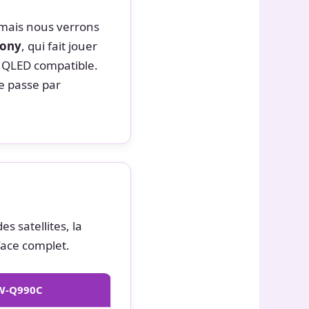
, mais nous verrons
ony
, qui fait jouer
 QLED compatible.
e passe par
s satellites, la
face complet.
W-Q990C