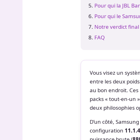
Pour qui la JBL Ba
Pour qui le Sams
Notre verdict final
FAQ
Vous visez un systè
entre les deux poid
au bon endroit. Ces
packs « tout-en-un »
deux philosophies 
D’un côté, Samsung
configuration
11.1.
puissance brute (
88