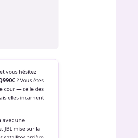
et vous hésitez
Q990C
? Vous êtes
 cour — celle des
ais elles incarnent
m avec une
, JBL mise sur la
s satellites arrière