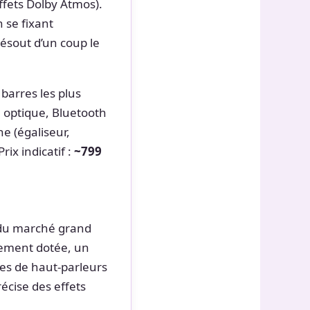
effets Dolby Atmos).
 se fixant
ésout d’un coup le
 barres les plus
e optique, Bluetooth
ne (égaliseur,
ix indicatif :
~799
e du marché grand
hement dotée, un
pées de haut-parleurs
écise des effets