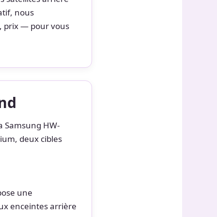
tif, nous
, prix — pour vous
und
, la Samsung HW-
um, deux cibles
opose une
eux enceintes arrière