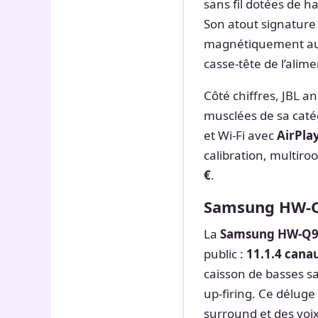
sans fil dotées de h
Son atout signature 
magnétiquement aux 
casse-tête de l’alim
Côté chiffres, JBL 
musclées de sa caté
et Wi-Fi avec
AirPla
calibration, multiro
€
.
Samsung HW-Q9
La
Samsung HW-Q
public :
11.1.4 cana
caisson de basses sa
up-firing. Ce déluge
surround et des voix