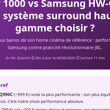
r 1000 vs Samsung HW-
 système surround ha
gamme choisir ?
eux barres de son home cinéma de référence : perfo
Samsung contre praticité révolutionnaire JBL.
✍️ Par Quentin·🗓️ Mis à jour le 06/06/2026·⏱️ Lecture 11 min
bref
Q990C
(~999 €) reste la plus performante : son plus équi
cis. C’est notre choix performance absolue.
~799 €) est ~200 € moins chère et propose une innovatio