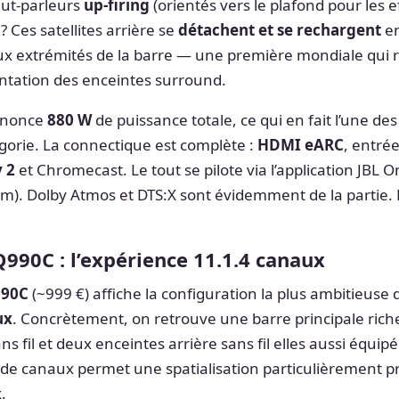
aut-parleurs
up-firing
(orientés vers le plafond pour les 
? Ces satellites arrière se
détachent et se rechargent
en
extrémités de la barre — une première mondiale qui r
entation des enceintes surround.
annonce
880 W
de puissance totale, ce qui en fait l’une des
gorie. La connectique est complète :
HDMI eARC
, entré
y 2
et Chromecast. Le tout se pilote via l’application JBL O
om). Dolby Atmos et DTS:X sont évidemment de la partie. Pr
90C : l’expérience 11.1.4 canaux
990C
(~999 €) affiche la configuration la plus ambitieus
ux
. Concrètement, on retrouve une barre principale ric
ns fil et deux enceintes arrière sans fil elles aussi équi
 de canaux permet une spatialisation particulièrement pr
.