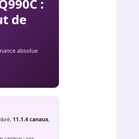
Q990C :
ut de
rmance absolue
libré,
11.1.4 canaux
,
n unique : ses