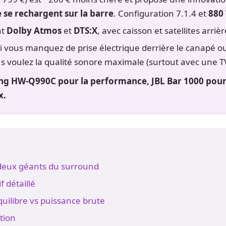
e se rechargent sur la barre
. Configuration 7.1.4 et
880
nt
Dolby Atmos
et
DTS:X
, avec caisson et satellites arrièr
si vous manquez de prise électrique derrière le canapé ou
s voulez la qualité sonore maximale (surtout avec une 
g HW-Q990C pour la performance, JBL Bar 1000 pour la
x.
deux géants du surround
 détaillé
quilibre vs puissance brute
ation