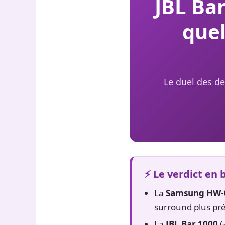
JBL Ba
quel
Le duel des d
⚡ Le verdict en 
La
Samsung HW-
surround plus pré
La
JBL Bar 1000
(