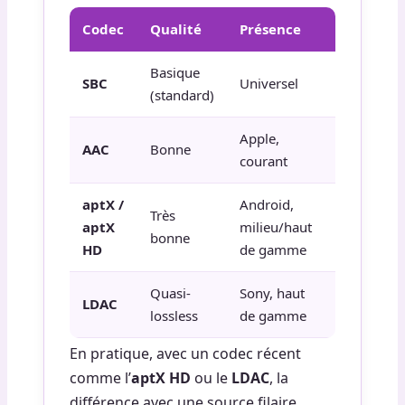
Codec
Qualité
Présence
Basique
SBC
Universel
(standard)
Apple,
AAC
Bonne
courant
aptX /
Android,
Très
aptX
milieu/haut
bonne
HD
de gamme
Quasi-
Sony, haut
LDAC
lossless
de gamme
En pratique, avec un codec récent
comme l’
aptX HD
ou le
LDAC
, la
différence avec une source filaire