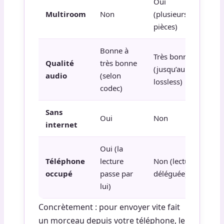
Oui
Multiroom
Non
(plusieurs
pièces)
Bonne à
Très bonne
Qualité
très bonne
(jusqu’au
audio
(selon
lossless)
codec)
Sans
Oui
Non
internet
Oui (la
Téléphone
lecture
Non (lecture
occupé
passe par
déléguée)
lui)
Concrètement : pour envoyer vite fait
un morceau depuis votre téléphone, le